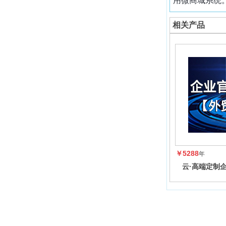
用微商城系统
相关产品
￥5288
年
云·高端定制
版