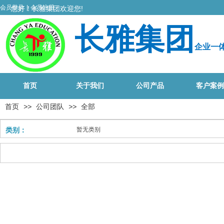
会员登录
|
会员注册
您好
！
长雅集团欢迎您!
长雅集团
企业一
首页
关于我们
公司产品
客户案例
首页
>>
公司团队
>>
全部
类别：
暂无类别