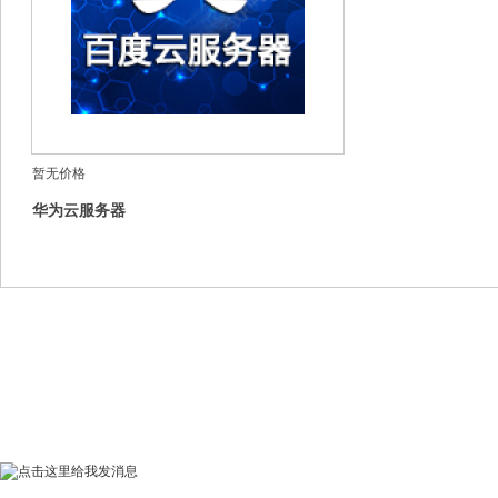
暂无价格
华为云服务器