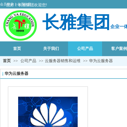
会员登录
|
会员注册
您好
！
长雅集团欢迎您!
长雅集团
企业一
首页
关于我们
公司产品
客户案例
首页
>>
公司产品
>>
云服务器销售和运维
>>
华为云服务器
华为云服务器